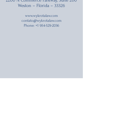
2200 N Commerce Parkway, Suite 200
Weston – Flórida – 33326
www.wykrotalaw.com
contato@wykrotalaw.com
Phone:
+1 954-529-2036
Brasil
Av. Raja Gabaglia, 1580 - 11.andar
Belo Horizonte - MG -
30441-194