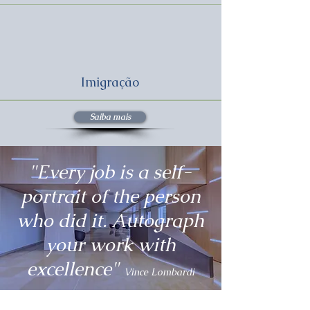
Imigração
Saiba mais
"Every job is a self-
portrait of the person
who did it. Autograph
your work with
excellence"
Vince Lombardi